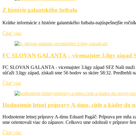
Z histórie galantského futbalu
Krátke informácie z histórie galantského futbalu-najúspešnejšie roč
Čítať viac
FC SLOVAN GALANTA – vicemajster 3.ligy západ 
FC SLOVAN GALANTA - vicemajster 3.ligy západ SFZ Naši muži v sezón
súťaži 3.ligy západ, získali sme 56 bodov so skóre 58:32. Predbehli n
Čítať viac
Hodnotenie letnej prípravy A-tímu, ciele a káder do n
Hodnotenie letnej prípravy A-tímu Eduard Pagáč: Príprava pre mňa zača
sme orientovali viac do zápasov. Celkovo sme odohrali v príprave šesť
Čítať viac