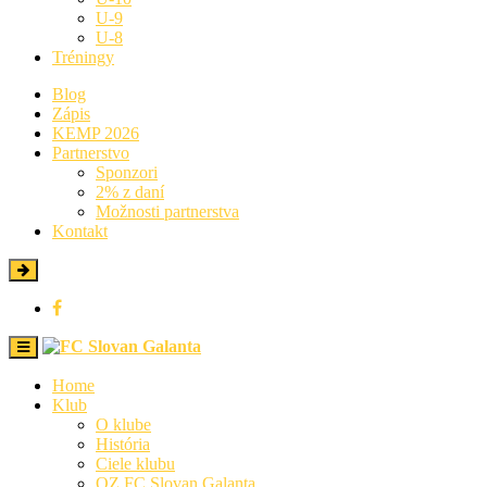
U-9
U-8
Tréningy
Blog
Zápis
KEMP 2026
Partnerstvo
Sponzori
2% z daní
Možnosti partnerstva
Kontakt
Home
Klub
O klube
História
Ciele klubu
OZ FC Slovan Galanta