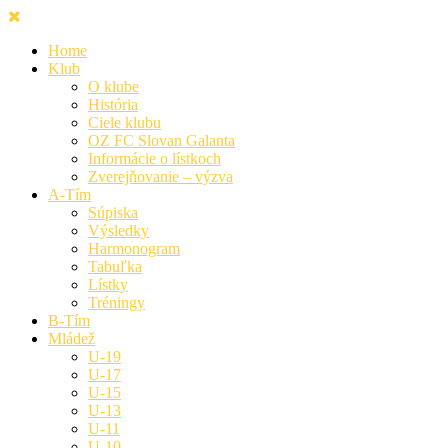
Home
Klub
O klube
História
Ciele klubu
OZ FC Slovan Galanta
Informácie o lístkoch
Zverejňovanie – výzva
A-Tím
Súpiska
Výsledky
Harmonogram
Tabuľka
Lístky
Tréningy
B-Tím
Mládež
U-19
U-17
U-15
U-13
U-11
U-10