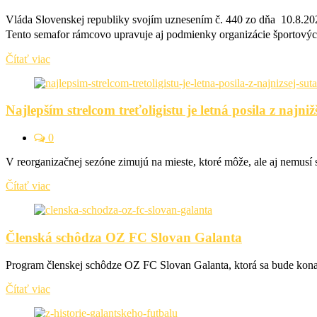
Vláda Slovenskej republiky svojím uznesením č. 440 zo dňa 10.8.202
Tento semafor rámcovo upravuje aj podmienky organizácie športových
Čítať viac
Najlepším strelcom treťoligistu je letná posila z najni
0
V reorganizačnej sezóne zimujú na mieste, ktoré môže, ale aj nemu
Čítať viac
Členská schôdza OZ FC Slovan Galanta
Program členskej schôdze OZ FC Slovan Galanta, ktorá sa bude kona
Čítať viac