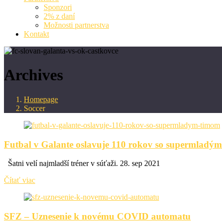
Sponzori
2% z daní
Možnosti partnerstva
Kontakt
Archives
Homepage
Soccer
Futbal v Galante oslavuje 110 rokov so supermladý
Šatni velí najmladší tréner v súťaži. 28. sep 2021
Čítať viac
SFZ – Uznesenie k novému COVID automatu