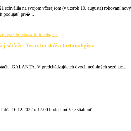
1 schválila na svojom včerajšom (v utorok 10. augusta) rokovaní nov
 podujatí, pri�...
žšej súťaže. Teraz ho skúša fortunaligista
sí stačiť. GALANTA. V predchádzajúcich dvoch neúplných sezónac...
ť dňa 16.12.2022 o 17.00 hod. si môžete stiahnuť