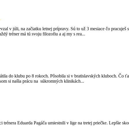
m
v júli, na začiatku letnej prípravy. Sú to už 3 mesiace čo pracuješ
dý tréner má tú svoju filozofiu a aj my s rea...
la do klubu po 8 rokoch. Pôsobila si v bratislavských kluboch. Čo ťa
 som si našla prácu na súkromných klinikách...
 trénera Eduarda Pagáča umiestnili v lige na tretej priečke. Lepšie sko