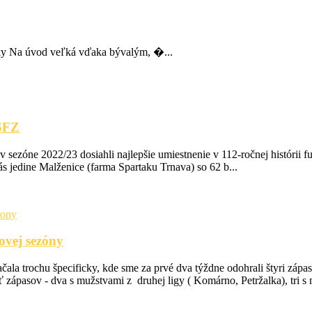
níky Na úvod veľká vďaka bývalým, �...
SFZ
e 2022/23 dosiahli najlepšie umiestnenie v 112-ročnej histórii futb
ás jedine Malženice (farma Spartaku Trnava) so 62 b...
ovej sezóny
la trochu špecificky, kde sme za prvé dva týždne odohrali štyri zápasy
 zápasov - dva s mužstvami z druhej ligy ( Komárno, Petržalka), tri s m