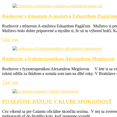
Rozhovor s trénerom A-mužstva Eduardom Pagáčo
Rozhovor s trénerom A-mužstva Eduardom Pagáčom Mužstvo si prevzal 
Mužstvo bolo dobre pripravené a myslím si, že sú tu výborní hráči. Kaž
Čítať viac
Rozhovor s fyzioterapeutkou Alexandrou Megóovou
Rozhovor s fyzioterapeutkou Alexandrou Megóovou V lete si sa vráti
rokmi odišla za štúdiom a zostala som tam na dlhé roky. V Bratislave
Čítať viac
PO SEZÓNE PANUJE V KLUBE SPOKOJNOSŤ
Cez víkend sa pre Galantu oficiálne skončila sezóna. V nej sa zverenci
prebojovali až do štvrtého kola, keď postupne vyradil...