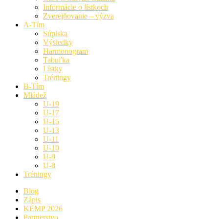
Informácie o lístkoch
Zverejňovanie – výzva
A-Tím
Súpiska
Výsledky
Harmonogram
Tabuľka
Lístky
Tréningy
B-Tím
Mládež
U-19
U-17
U-15
U-13
U-11
U-10
U-9
U-8
Tréningy
Blog
Zápis
KEMP 2026
Partnerstvo