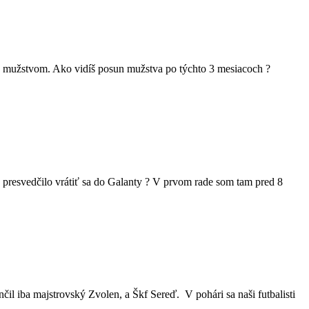
 s mužstvom. Ako vidíš posun mužstva po týchto 3 mesiacoch ?
 presvedčilo vrátiť sa do Galanty ? V prvom rade som tam pred 8
nčil iba majstrovský Zvolen, a Škf Sereď. V pohári sa naši futbalisti