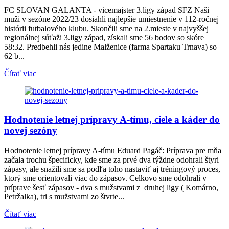
FC SLOVAN GALANTA - vicemajster 3.ligy západ SFZ Naši
muži v sezóne 2022/23 dosiahli najlepšie umiestnenie v 112-ročnej
histórii futbalového klubu. Skončili sme na 2.mieste v najvyššej
regionálnej súťaži 3.ligy západ, získali sme 56 bodov so skóre
58:32. Predbehli nás jedine Malženice (farma Spartaku Trnava) so
62 b...
Čítať viac
Hodnotenie letnej prípravy A-tímu, ciele a káder do
novej sezóny
Hodnotenie letnej prípravy A-tímu Eduard Pagáč: Príprava pre mňa
začala trochu špecificky, kde sme za prvé dva týždne odohrali štyri
zápasy, ale snažili sme sa podľa toho nastaviť aj tréningový proces,
ktorý sme orientovali viac do zápasov. Celkovo sme odohrali v
príprave šesť zápasov - dva s mužstvami z druhej ligy ( Komárno,
Petržalka), tri s mužstvami zo štvrte...
Čítať viac