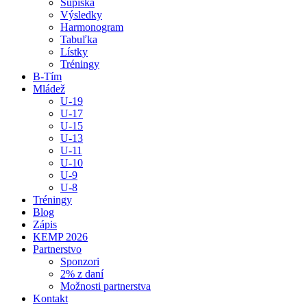
Súpiska
Výsledky
Harmonogram
Tabuľka
Lístky
Tréningy
B-Tím
Mládež
U-19
U-17
U-15
U-13
U-11
U-10
U-9
U-8
Tréningy
Blog
Zápis
KEMP 2026
Partnerstvo
Sponzori
2% z daní
Možnosti partnerstva
Kontakt