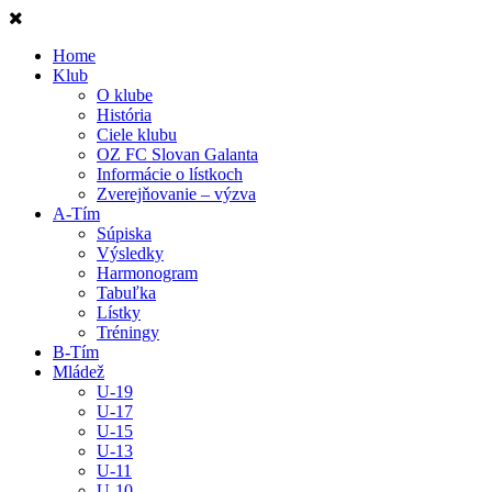
Home
Klub
O klube
História
Ciele klubu
OZ FC Slovan Galanta
Informácie o lístkoch
Zverejňovanie – výzva
A-Tím
Súpiska
Výsledky
Harmonogram
Tabuľka
Lístky
Tréningy
B-Tím
Mládež
U-19
U-17
U-15
U-13
U-11
U-10