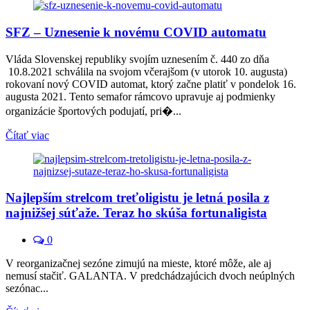
SFZ – Uznesenie k novému COVID automatu
Vláda Slovenskej republiky svojím uznesením č. 440 zo dňa
10.8.2021 schválila na svojom včerajšom (v utorok 10. augusta)
rokovaní nový COVID automat, ktorý začne platiť v pondelok 16.
augusta 2021. Tento semafor rámcovo upravuje aj podmienky
organizácie športových podujatí, pri�...
Čítať viac
Najlepším strelcom treťoligistu je letná posila z
najnižšej súťaže. Teraz ho skúša fortunaligista
0
V reorganizačnej sezóne zimujú na mieste, ktoré môže, ale aj
nemusí stačiť. GALANTA. V predchádzajúcich dvoch neúplných
sezónac...