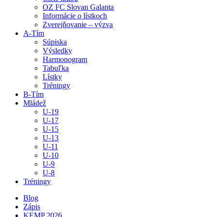
OZ FC Slovan Galanta
Informácie o lístkoch
Zverejňovanie – výzva
A-Tím
Súpiska
Výsledky
Harmonogram
Tabuľka
Lístky
Tréningy
B-Tím
Mládež
U-19
U-17
U-15
U-13
U-11
U-10
U-9
U-8
Tréningy
Blog
Zápis
KEMP 2026