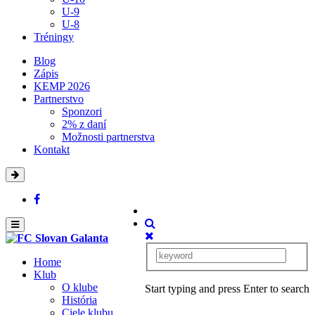
U-9
U-8
Tréningy
Blog
Zápis
KEMP 2026
Partnerstvo
Sponzori
2% z daní
Možnosti partnerstva
Kontakt
Home
Klub
O klube
Start typing and press Enter to search
História
Ciele klubu