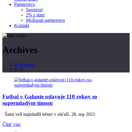
Partnerstvo
Sponzori
2% z daní
Možnosti partnerstva
Kontakt
Archives
Homepage
U-11
Futbal v Galante oslavuje 110 rokov so
supermladým tímom
Šatni velí najmladší tréner v súťaži. 28. sep 2021
Čítať viac