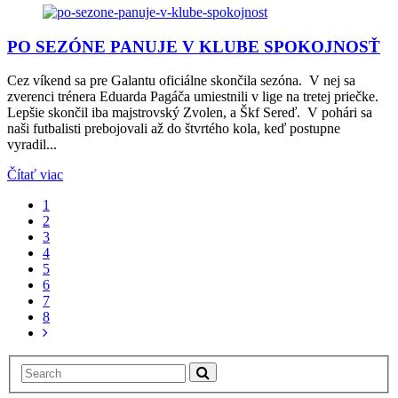
PO SEZÓNE PANUJE V KLUBE SPOKOJNOSŤ
Cez víkend sa pre Galantu oficiálne skončila sezóna. V nej sa
zverenci trénera Eduarda Pagáča umiestnili v lige na tretej priečke.
Lepšie skončil iba majstrovský Zvolen, a Škf Sereď. V pohári sa
naši futbalisti prebojovali až do štvrtého kola, keď postupne
vyradil...
Čítať viac
1
2
3
4
5
6
7
8