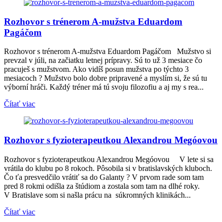
Rozhovor s trénerom A-mužstva Eduardom
Pagáčom
Rozhovor s trénerom A-mužstva Eduardom Pagáčom Mužstvo si
prevzal v júli, na začiatku letnej prípravy. Sú to už 3 mesiace čo
pracuješ s mužstvom. Ako vidíš posun mužstva po týchto 3
mesiacoch ? Mužstvo bolo dobre pripravené a myslím si, že sú tu
výborní hráči. Každý tréner má tú svoju filozofiu a aj my s rea...
Čítať viac
Rozhovor s fyzioterapeutkou Alexandrou Megóovou
Rozhovor s fyzioterapeutkou Alexandrou Megóovou V lete si sa
vrátila do klubu po 8 rokoch. Pôsobila si v bratislavských kluboch.
Čo ťa presvedčilo vrátiť sa do Galanty ? V prvom rade som tam
pred 8 rokmi odišla za štúdiom a zostala som tam na dlhé roky.
V Bratislave som si našla prácu na súkromných klinikách...
Čítať viac