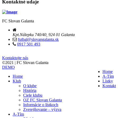
Kontaktné udaje
FC Slovan Galanta
Kpt.Nálepku 740/40, 924 01 Galanta
futbal@slovangalanta.sk
0917 501 493
Kontaktujte nás
©2021 | FC Slovan Galanta
DEMO
Home
Home
A-Tím
Klub
Lístky
O klube
Kontakt
História
Ciele klubu
OZ FC Slovan Galanta
Informácie o lístkoch
Zverejňovanie – výzva
A-Tím