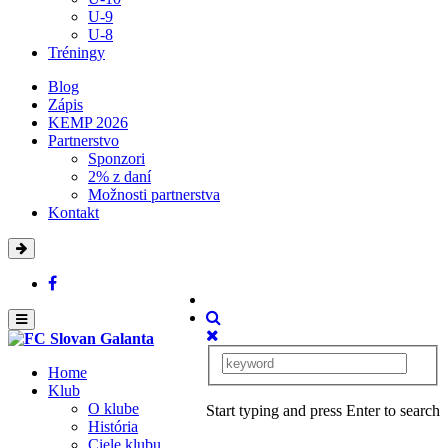
U-9
U-8
Tréningy
Blog
Zápis
KEMP 2026
Partnerstvo
Sponzori
2% z daní
Možnosti partnerstva
Kontakt
Home
Klub
O klube
Start typing and press Enter to search
História
Ciele klubu