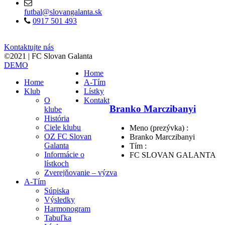
futbal@slovangalanta.sk
0917 501 493
Kontaktujte nás
©2021 | FC Slovan Galanta
DEMO
Home
Home
A-Tím
Klub
Lístky
O
Kontakt
Branko Marczibanyi
klube
História
Ciele klubu
Meno (prezývka) :
OZ FC Slovan
Branko Marczibanyi
Galanta
Tím :
Informácie o
FC SLOVAN GALANTA
lístkoch
Zverejňovanie – výzva
A-Tím
Súpiska
Výsledky
Harmonogram
Tabuľka