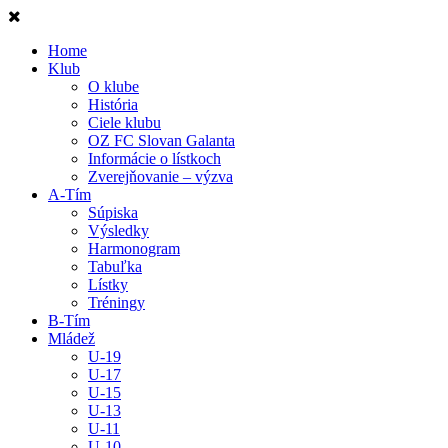
Home
Klub
O klube
História
Ciele klubu
OZ FC Slovan Galanta
Informácie o lístkoch
Zverejňovanie – výzva
A-Tím
Súpiska
Výsledky
Harmonogram
Tabuľka
Lístky
Tréningy
B-Tím
Mládež
U-19
U-17
U-15
U-13
U-11
U-10