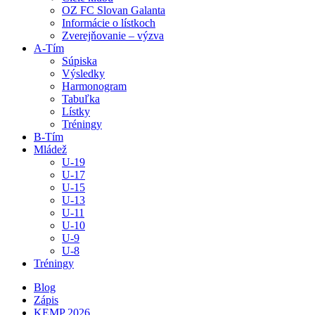
OZ FC Slovan Galanta
Informácie o lístkoch
Zverejňovanie – výzva
A-Tím
Súpiska
Výsledky
Harmonogram
Tabuľka
Lístky
Tréningy
B-Tím
Mládež
U-19
U-17
U-15
U-13
U-11
U-10
U-9
U-8
Tréningy
Blog
Zápis
KEMP 2026