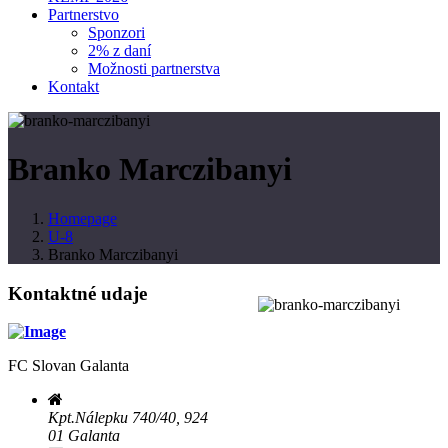
Partnerstvo
Sponzori
2% z daní
Možnosti partnerstva
Kontakt
Branko Marczibanyi
Homepage
U-8
Branko Marczibanyi
Kontaktné udaje
FC Slovan Galanta
Kpt.Nálepku 740/40, 924
01 Galanta