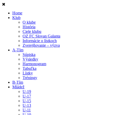
Home
Klub
O klube
História
Ciele klubu
OZ FC Slovan Galanta
Informácie o lístkoch
Zverejňovanie – výzva
A-Tím
Súpiska
Výsledky
Harmonogram
Tabuľka
Lístky
Tréningy
B-Tím
Mládež
U-19
U-17
U-15
U-13
U-11
U-10