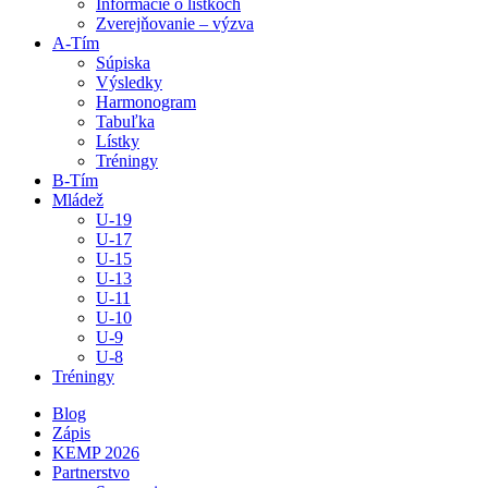
Informácie o lístkoch
Zverejňovanie – výzva
A-Tím
Súpiska
Výsledky
Harmonogram
Tabuľka
Lístky
Tréningy
B-Tím
Mládež
U-19
U-17
U-15
U-13
U-11
U-10
U-9
U-8
Tréningy
Blog
Zápis
KEMP 2026
Partnerstvo