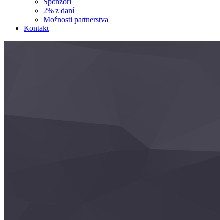
Sponzori
2% z daní
Možnosti partnerstva
Kontakt