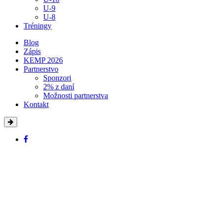
U-9
U-8
Tréningy
Blog
Zápis
KEMP 2026
Partnerstvo
Sponzori
2% z daní
Možnosti partnerstva
Kontakt