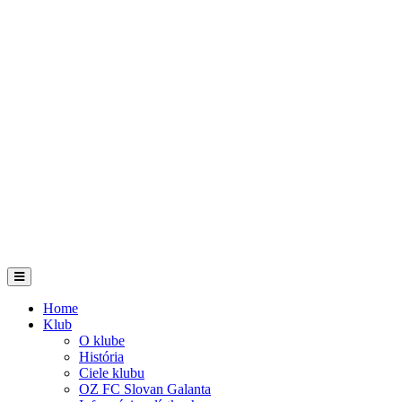
Home
Klub
O klube
História
Ciele klubu
OZ FC Slovan Galanta