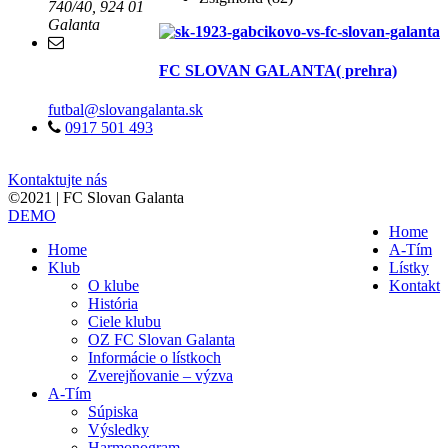
740/40, 924 01
Galanta
FC SLOVAN GALANTA( prehra)
futbal@slovangalanta.sk
0917 501 493
Kontaktujte nás
©2021 | FC Slovan Galanta
DEMO
Home
Home
A-Tím
Klub
Lístky
O klube
Kontakt
História
Ciele klubu
OZ FC Slovan Galanta
Informácie o lístkoch
Zverejňovanie – výzva
A-Tím
Súpiska
Výsledky
Harmonogram