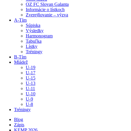
OZ FC Slovan Galanta
Informácie o lístkoch
Zverejňovanie – výzva
A-Tím
Súpiska
Výsledky
Harmonogram
Tabuľka
Lístky
Tréningy
B-Tím
Mládež
U-19
U-17
U-15
U-13
U-11
U-10
U-9
U-8
Tréningy
Blog
Zápis
KEMP 2026