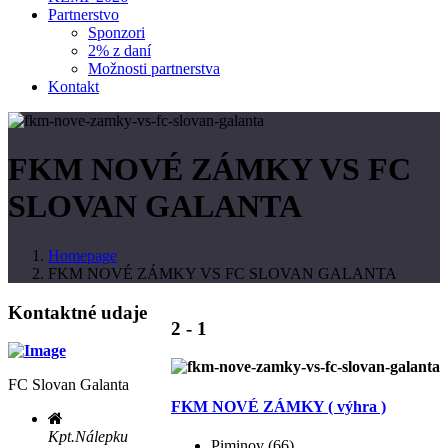
Partnerstvo
Sponzori
2% z daní
Možnosti partnerstva
Kontakt
FKM NOVÉ ZÁMKY
VS
FC
SLOVAN GALANTA
Homepage
FKM NOVÉ ZÁMKY
VS
FC SLOVAN GALANTA
Kontaktné udaje
2 - 1
FC Slovan Galanta
FKM NOVÉ ZÁMKY ( výhra )
Kpt.Nálepku
Piminov (66)