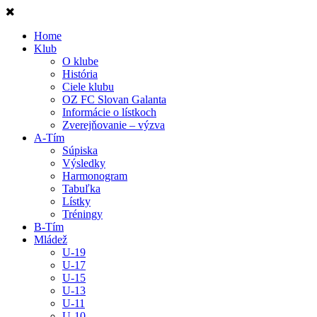
Home
Klub
O klube
História
Ciele klubu
OZ FC Slovan Galanta
Informácie o lístkoch
Zverejňovanie – výzva
A-Tím
Súpiska
Výsledky
Harmonogram
Tabuľka
Lístky
Tréningy
B-Tím
Mládež
U-19
U-17
U-15
U-13
U-11
U-10