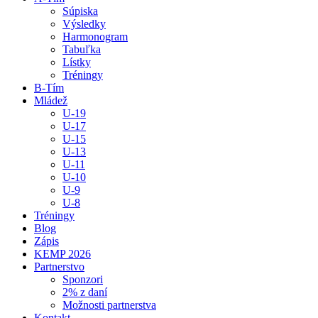
Súpiska
Výsledky
Harmonogram
Tabuľka
Lístky
Tréningy
B-Tím
Mládež
U-19
U-17
U-15
U-13
U-11
U-10
U-9
U-8
Tréningy
Blog
Zápis
KEMP 2026
Partnerstvo
Sponzori
2% z daní
Možnosti partnerstva
Kontakt