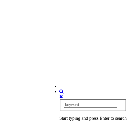
Start typing and press Enter to search