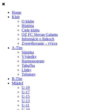
Home
Klub
O klube
História
Ciele klubu
OZ FC Slovan Galanta
Informácie o lístkoch
Zverejňovanie – výzva
A-Tím
Súpiska
Výsledky
Harmonogram
Tabuľka
Lístky
Tréningy
B-Tím
Mládež
U-19
U-17
U-15
U-13
U-11
U-10