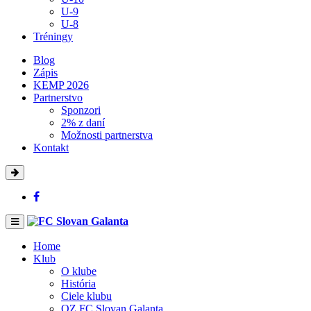
U-9
U-8
Tréningy
Blog
Zápis
KEMP 2026
Partnerstvo
Sponzori
2% z daní
Možnosti partnerstva
Kontakt
Home
Klub
O klube
História
Ciele klubu
OZ FC Slovan Galanta