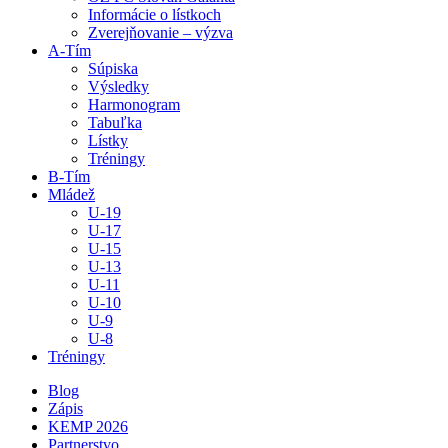
Informácie o lístkoch
Zverejňovanie – výzva
A-Tím
Súpiska
Výsledky
Harmonogram
Tabuľka
Lístky
Tréningy
B-Tím
Mládež
U-19
U-17
U-15
U-13
U-11
U-10
U-9
U-8
Tréningy
Blog
Zápis
KEMP 2026
Partnerstvo