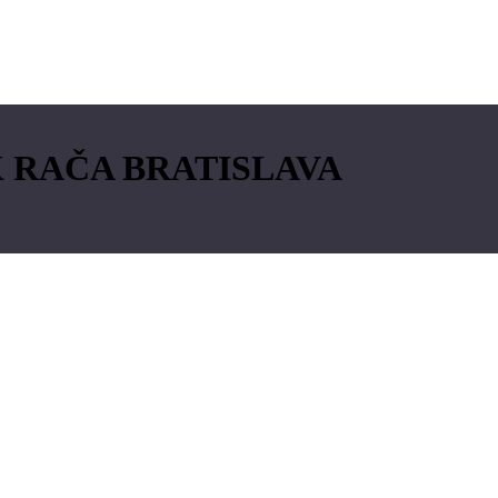
 RAČA BRATISLAVA