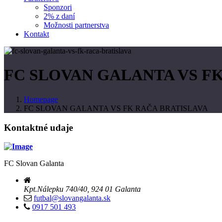
Sponzori
2% z daní
Možnosti partnerstva
Kontakt
FC SLOVAN GALANTA
VS
FK
Homepage
FC SLOVAN GALANTA
VS
FK RAČA BRATISLAVA
Kontaktné udaje
FC Slovan Galanta
Kpt.Nálepku 740/40, 924 01 Galanta
futbal@slovangalanta.sk
0917 501 493