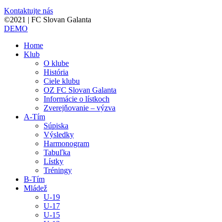
Kontaktujte nás
©2021 | FC Slovan Galanta
DEMO
Home
Klub
O klube
História
Ciele klubu
OZ FC Slovan Galanta
Informácie o lístkoch
Zverejňovanie – výzva
A-Tím
Súpiska
Výsledky
Harmonogram
Tabuľka
Lístky
Tréningy
B-Tím
Mládež
U-19
U-17
U-15