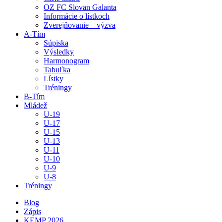
OZ FC Slovan Galanta
Informácie o lístkoch
Zverejňovanie – výzva
A-Tím
Súpiska
Výsledky
Harmonogram
Tabuľka
Lístky
Tréningy
B-Tím
Mládež
U-19
U-17
U-15
U-13
U-11
U-10
U-9
U-8
Tréningy
Blog
Zápis
KEMP 2026