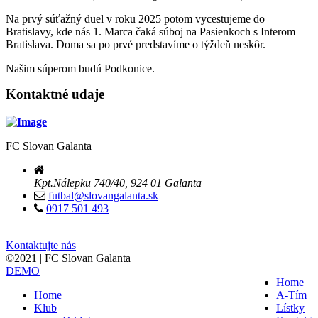
Na prvý súťažný duel v roku 2025 potom vycestujeme do
Bratislavy, kde nás 1. Marca čaká súboj na Pasienkoch s Interom
Bratislava. Doma sa po prvé predstavíme o týždeň neskôr.
Našim súperom budú Podkonice.
Kontaktné udaje
FC Slovan Galanta
Kpt.Nálepku 740/40, 924 01 Galanta
futbal@slovangalanta.sk
0917 501 493
Kontaktujte nás
©2021 | FC Slovan Galanta
DEMO
Home
Home
A-Tím
Klub
Lístky