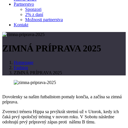
Partnerstvo
Sponzori
2% z daní
Možnosti partnerstva
Kontakt
ZIMNÁ PRÍPRAVA 2025
Homepage
Fashion
ZIMNÁ PRÍPRAVA 2025
Dovolenky sa našim futbalistom pomaly končia, a začína sa zimná
príprava.
Zverenci trénera Hippa sa prvýkrát stretnú už v Utorok, kedy ich
čaká prvý spoločný tréning v novom roku. V Sobotu následne
odohrajú prvý prípravný zápas proti nášmu B tímu.