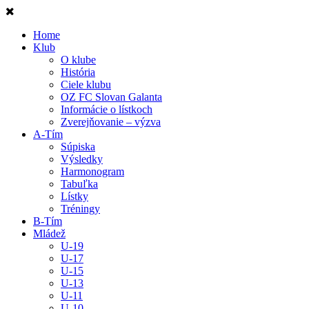
Home
Klub
O klube
História
Ciele klubu
OZ FC Slovan Galanta
Informácie o lístkoch
Zverejňovanie – výzva
A-Tím
Súpiska
Výsledky
Harmonogram
Tabuľka
Lístky
Tréningy
B-Tím
Mládež
U-19
U-17
U-15
U-13
U-11
U-10