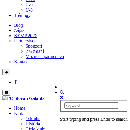
U-9
U-8
Tréningy
Blog
Zápis
KEMP 2026
Partnerstvo
Sponzori
2% z daní
Možnosti partnerstva
Kontakt
Home
Klub
O klube
Start typing and press Enter to search
História
Ciele klubu