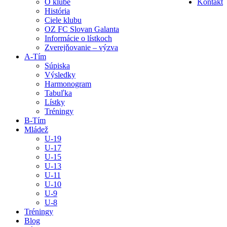
O klube
Kontakt
História
Ciele klubu
OZ FC Slovan Galanta
Informácie o lístkoch
Zverejňovanie – výzva
A-Tím
Súpiska
Výsledky
Harmonogram
Tabuľka
Lístky
Tréningy
B-Tím
Mládež
U-19
U-17
U-15
U-13
U-11
U-10
U-9
U-8
Tréningy
Blog