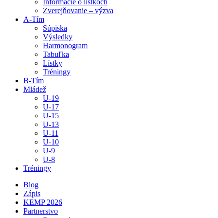
Informácie o lístkoch
Zverejňovanie – výzva
A-Tím
Súpiska
Výsledky
Harmonogram
Tabuľka
Lístky
Tréningy
B-Tím
Mládež
U-19
U-17
U-15
U-13
U-11
U-10
U-9
U-8
Tréningy
Blog
Zápis
KEMP 2026
Partnerstvo