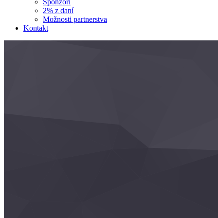
Sponzori
2% z daní
Možnosti partnerstva
Kontakt