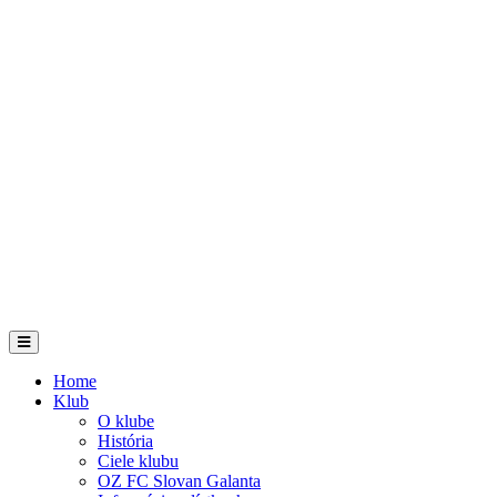
Home
Klub
O klube
História
Ciele klubu
OZ FC Slovan Galanta