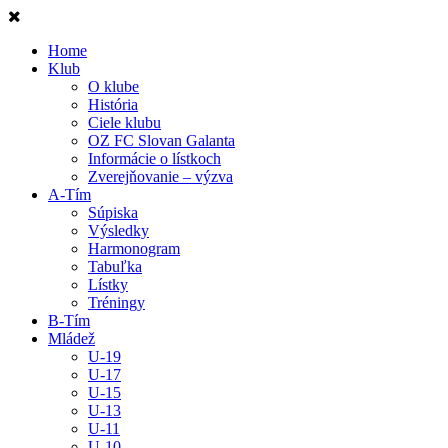
Home
Klub
O klube
História
Ciele klubu
OZ FC Slovan Galanta
Informácie o lístkoch
Zverejňovanie – výzva
A-Tím
Súpiska
Výsledky
Harmonogram
Tabuľka
Lístky
Tréningy
B-Tím
Mládež
U-19
U-17
U-15
U-13
U-11
U-10