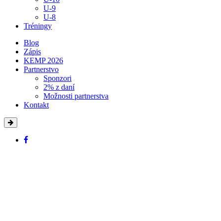
U-9
U-8
Tréningy
Blog
Zápis
KEMP 2026
Partnerstvo
Sponzori
2% z daní
Možnosti partnerstva
Kontakt