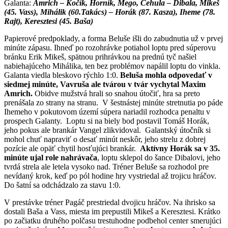
Galanta:
Amrich – Kočík, Horník, Mego, Cehula – Dibala, Mikeš
(45. Vass), Mihálik (60.Takács) – Horák (87. Kasza), Iheme (78.
Rajt), Keresztesi (45. Baša)
Papierové predpoklady, a forma Beluše išli do zabudnutia už v prvej
minúte zápasu. Ihneď po rozohrávke potiahol loptu pred súperovu
bránku Erik Mikeš, spätnou prihrávkou na prednú tyč našiel
nabiehajúceho Mihálika, ten bez problémov napálil loptu do vinkla.
Galanta viedla bleskovo rýchlo 1:0.
Beluša mohla odpovedať v
siedmej minúte, Vavruša ale tvárou v tvár vychytal Maxim
Amrich.
Obidve mužstvá hrali so snahou útočiť, hra sa preto
prenášala zo strany na stranu. V šestnástej minúte stretnutia po páde
Ihemeho v pokutovom území súpera nariadil rozhodca penaltu v
prospech Galanty. Loptu si na biely bod postavil Tomáš Horák,
jeho pokus ale brankár Vangel zlikvidoval. Galantský útočník si
mohol chuť napraviť o desať minút neskôr, jeho strelu z dobrej
pozície ale opäť chytil hosťujúci brankár.
Aktívny Horák sa v 35.
minúte ujal role nahrávača
, loptu sklepol do šance Dibalovi, jeho
tvrdá strela ale letela vysoko nad. Tréner Beluše sa rozhodol pre
nevídaný krok, keď po pól hodine hry vystriedal až trojicu hráčov.
Do šatní sa odchádzalo za stavu 1:0.
V prestávke tréner Pagáč prestriedal dvojicu hráčov. Na ihrisko sa
dostali Baša a Vass, miesta im prepustili Mikeš a Keresztesi. Krátko
po začiatku druhého polčasu trestuhodne podbehol center smerujúci