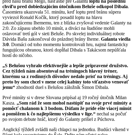
pred našu bránu Mego, našťastie pre Galantu
loptu na poslednú
chvíľu pred dobiedzajúcim útočníkom Beluše odkopol Dibala
.
Časomiera ukazovala 51. minútu, keď loptu pred bránu súpera
vyviezol Ronald Kočík, ktorý posadil loptu na hlavu
zakončujúcemu Ihememu, ten z blízka zvyšoval vedenie Galanty na
2:0. Zo zápasu ubehlo 10 minút, a diváci na štadióne mohli
oslavovať tretí gól v sieti Beluše. Po skvelej individuálnej robote
Dávida Bašu zakončoval do prázdnej brány Iheme.
Galanta viedla
3:0
. Domáci od toho momentu kontrolovali hru, najmä fantasticky
fungujúcou obranou, ktorú dopĺňal Dibala s Takácsom nepúšťala
hostí do ničoho.
„S Belušou vyhralo efektívnejšie a lepšie pripravené družstvo.
Cez týždeň nám absentoval na tréningoch hlavný tréner,
ktorému sa z rodinných dôvodov nedalo prísť na tréningy. Aj
preto by som chcel v mene celej kabíny toto víťazstvo venovať
jemu“
zhodnotil duel s Belušou záložník Šimon Dibala.
Prvé minúty si v drese Slovana pripísal aj 19 ročný útočník Milan
Kasza.
„Som rád že som mohol nastúpiť na svoje prvé minúty a
pomôcť chalanom k 3 bodom. Dúfam že príde ešte viacej minút
a pomôžem k čo najlepšiemu výsledku v lige.“
nechal sa počuť
po svojom debute hráč, ktorý do Galanty prišiel z Púchova.
Anglický týždeň zvládli naši chlapci na jednotku. Budúci víkend v
šlágri kola vycestujeme do Šale. Držte nám všetci palce.