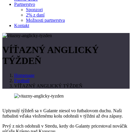
Partnerstvo
Sponzori
2% z daní
Možnosti partnerstva
Kontakt
VÍŤAZNÝ ANGLICKÝ
TÝŽDEŇ
Homepage
Football
VÍŤAZNÝ ANGLICKÝ TÝŽDEŇ
Uplynulý týždeň sa v Galante niesol vo futbalovom duchu. Naši
futbalisti vďaka vloženému kolu odohrali v týždni až dva zápasy.
Prvý z nich odohrali v Stredu, kedy do Galanty pricestoval nováčik
súťaže Krásno nad Kysucou.