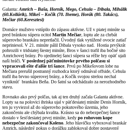
Galanta:
Amrich – Baša, Horník, Mego, Cehula – Dibala, Mihálik
(60.Kollárik), Mikeš – Kočík (70. Iheme), Horák (80. Takács),
Mečiar (60.Keresztesi)
Domáce mužstvo vstúpilo do zápasu aktívne. Už v piatej minúte sa
pred bránkou súpera ocitol
Martin Mečiar
, loptu ale za chrbát
súperovho brankára nepretlačil. Úvodný tlak vytúžené ovocie zatiaľ
nepriniesol. V 21. minúte pálil Dibala vysoko nad. Hostia prvýkrát
pohrozili v tridsiatej šiestej minúte, Bros v šanci trafil iba bočné sito
Amrichovej brány. Po ojedinelej šanci súpera sa réžie hry opäť ujali
naši hráči.
V poslednej päťminútovke prvého polčasu si
vypracovali ešte ďalšie tri šance
. Prvú po Mikešovom lobe na
Mečiara prerušil postranný rozhodca ktorý odmával offside, Cehula
trafil iba brvno súperovej brány, a Kočík svojou strelou nechal
vyniknúť brankára Beňa. Do šatní sa odchádzalo za nerozhodného
stavu.
Rovnako ako prvý polčas, tak aj ten druhý začala Galanta aktívne.
Lopty sa na polovici ihriska ujal v päťdesiatej minúte Denis Horník,
ten ju vyviezol až do súperovho pokutového územia, jeho
zakončeniu ale chýbala kvalita. Krásno sa do nebezpečnej šance
dostalo v šesťdesiatej prvej minúte, kedy
po rohovom kope
nebezpečne zakončoval Koleno
. Jeho hlavičku vyboxoval brankár
Amrich, následný pokus o dorážku zablokoval dobre postavený