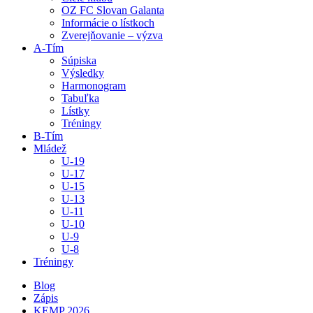
OZ FC Slovan Galanta
Informácie o lístkoch
Zverejňovanie – výzva
A-Tím
Súpiska
Výsledky
Harmonogram
Tabuľka
Lístky
Tréningy
B-Tím
Mládež
U-19
U-17
U-15
U-13
U-11
U-10
U-9
U-8
Tréningy
Blog
Zápis
KEMP 2026