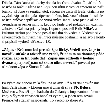
Dibala. Táto šanca ako keby dodala hosťom odvahu. O päť minút
neskôr sa hráči Krásna nad Kysucou rútili v dvojici smerom na našu
bránku, sľubne vyzerajúci útok súpera ale zastavil Baša. Galanta po
zvyšok zápasu dobíjala súperovu bránu, húževnatá obrana hostí ale
našich hráčov nepúšťala do vyložených šancí. Toto platilo až do
osemdesiatej ôsmej minúty, kedy po faule pred pokutovým územím
zahrávala Galanta priamy kop. Loptu si postavil
Erik Mikeš
, a
krásnou strelou pod brvno poslal náš tím do vedenia. Vedenie si v
záverečných minútach naši hráči skúsene postrážili, a na svoje konto
si pripísali vydreté víťazstvo 1:0.
„Zápas s Krásnom bol pre nás špecifický. Vedeli sme, že je to
nováčik súťaže a taktiež sme vedeli, že nám to na domácej pôde
sťažia, ako sa len bude dať. Zápas sme rozhodli v hodine
dvanástej, aj keď nám už skoro nikto neveril.“
povedal po
náročnom zápase Šimon Dibala.
Po výhre ale nebolo veľa času na oslavy. Už o tri dni neskôr sme
hrali ďalší zápas, v ktorom sme si zmerali sily s
FK Beluša
.
Mužstvo z Považia prichádzalo do Galanty s impozantnou formou,
kedy v štyroch zápasoch hneď tri vyhrali, a jeden remizovali.
Premožiteľa zatiaľ nespoznali. To všetko so skóre 9:2.