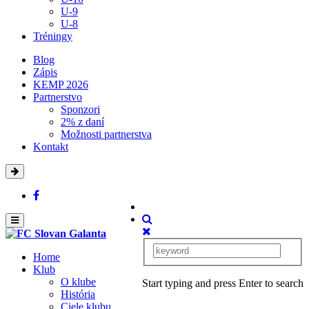
U-9
U-8
Tréningy
Blog
Zápis
KEMP 2026
Partnerstvo
Sponzori
2% z daní
Možnosti partnerstva
Kontakt
Home
Klub
O klube
Start typing and press Enter to search
História
Ciele klubu