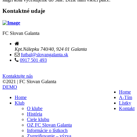
Kontaktné udaje
FC Slovan Galanta
Kpt.Nálepku 740/40, 924 01 Galanta
futbal@slovangalanta.sk
0917 501 493
Kontaktujte nás
©2021 | FC Slovan Galanta
DEMO
Home
Home
A-Tím
Klub
Lístky
O klube
Kontakt
História
Ciele klubu
OZ FC Slovan Galanta
Informácie o lístkoch
Zverejňovanie – výzva