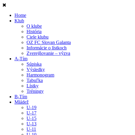
Home
Klub
O klube
História
Ciele klubu
OZ FC Slovan Galanta
Informácie o lístkoch
Zverejňovanie – výzva
A-Tím
Súpiska
Výsledky
Harmonogram
Tabuľka
Lístky
Tréningy
B-Tím
Mládež
U-19
U-17
U-15
U-13
U-11
U-10