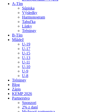
A-Tím
Súpiska
Výsledky
Harmonogram
Tabuľka
Lístky
Tréningy
B-Tím
Mládež
U-19
U-17
U-15
U-13
U-11
U-10
U-9
U-8
Tréningy
Blog
Zápis
KEMP 2026
Partnerstvo
Sponzori
2% z daní
Možnosti partnerstva