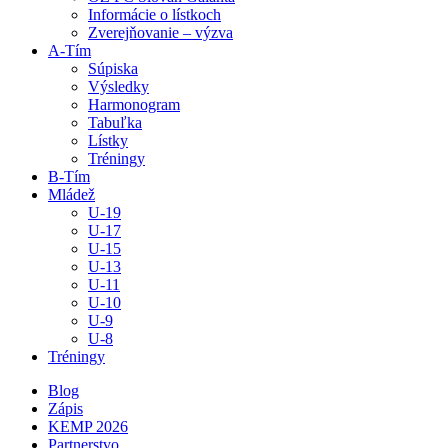
Informácie o lístkoch
Zverejňovanie – výzva
A-Tím
Súpiska
Výsledky
Harmonogram
Tabuľka
Lístky
Tréningy
B-Tím
Mládež
U-19
U-17
U-15
U-13
U-11
U-10
U-9
U-8
Tréningy
Blog
Zápis
KEMP 2026
Partnerstvo