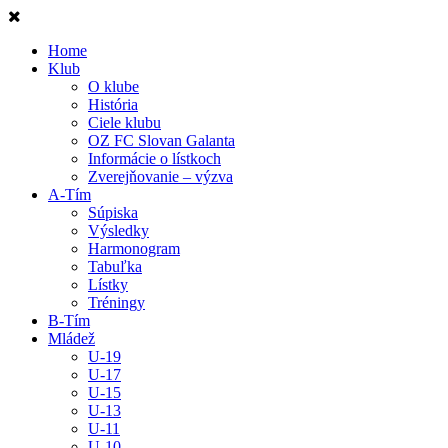
Home
Klub
O klube
História
Ciele klubu
OZ FC Slovan Galanta
Informácie o lístkoch
Zverejňovanie – výzva
A-Tím
Súpiska
Výsledky
Harmonogram
Tabuľka
Lístky
Tréningy
B-Tím
Mládež
U-19
U-17
U-15
U-13
U-11
U-10