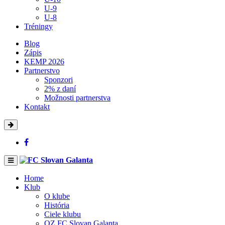
U-9
U-8
Tréningy
Blog
Zápis
KEMP 2026
Partnerstvo
Sponzori
2% z daní
Možnosti partnerstva
Kontakt
Home
Klub
O klube
História
Ciele klubu
OZ FC Slovan Galanta