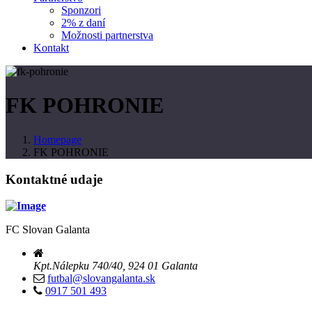
Sponzori
2% z daní
Možnosti partnerstva
Kontakt
FK POHRONIE
Homepage
FK POHRONIE
Kontaktné udaje
FC Slovan Galanta
Kpt.Nálepku 740/40, 924 01 Galanta
futbal@slovangalanta.sk
0917 501 493