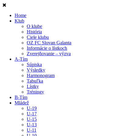
Home
Klub
O klube
História
Ciele klubu
OZ FC Slovan Galanta
Informácie o lístkoch
Zverejňovanie – výzva
A-Tím
Súpiska
Výsledky
Harmonogram
Tabuľka
Lístky
Tréningy
B-Tím
Mládež
U-19
U-17
U-15
U-13
U-11
U-10