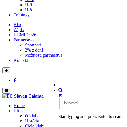
U-9
U-8
Tréningy
Blog
Zápis
KEMP 2026
Partnerstvo
Sponzori
2% z daní
Možnosti partnerstva
Kontakt
Home
Klub
O klube
Start typing and press Enter to search
História
Ciele klubu