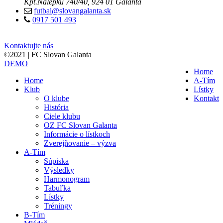
Kpt.Nálepku 740/40, 924 01 Galanta
futbal@slovangalanta.sk
0917 501 493
Kontaktujte nás
©2021 | FC Slovan Galanta
DEMO
Home
Home
A-Tím
Klub
Lístky
O klube
Kontakt
História
Ciele klubu
OZ FC Slovan Galanta
Informácie o lístkoch
Zverejňovanie – výzva
A-Tím
Súpiska
Výsledky
Harmonogram
Tabuľka
Lístky
Tréningy
B-Tím