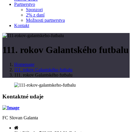
Partnerstvo
Sponzori
2% z daní
Možnosti partnerstva
Kontakt
111. rokov Galantského futbalu
Homepage
111. rokov Galantského futbalu
111. rokov Galantského futbalu
Kontaktné udaje
FC Slovan Galanta