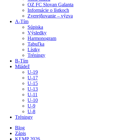
OZ FC Slovan Galanta
Informácie o lístkoch
Zverejňovanie – výzva
A-Tím
Súpiska
Výsledky
Harmonogram
Tabuľka
Lístky
Tréningy
B-Tím
Mládež
U-19
U-17
U-15
U-13
U-11
U-10
U-9
U-8
Tréningy
Blog
Zápis
KEMP 2026